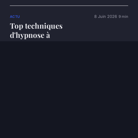
8 Juin 2026
9 min
ACTU
Top techniques
d'hypnose à
Lausanne pour
vaincre le stress
17 Mar. 2026
4 min
BIEN-ETRE
Les indispensables :
suppléments
alimentaires pour les
végétariens
15 Mar. 2026
6 min
BIEN-ETRE