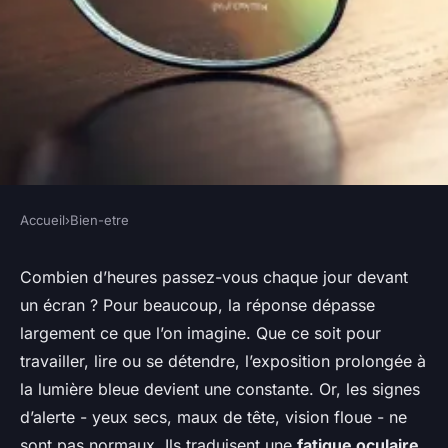
Accueil
›
Bien-etre
BIEN-ETRE
Pourquoi choisir les lunettes
Combien d’heures passez-vous chaque jour devant
un écran ? Pour beaucoup, la réponse dépasse
Vglass : guide d'achat expert
largement ce que l’on imagine. Que ce soit pour
travailler, lire ou se détendre, l’exposition prolongée à
Florinda
•
01/04/2026 17:20
•
8 min de lecture
la lumière bleue devient une constante. Or, les signes
d’alerte - yeux secs, maux de tête, vision floue - ne
sont pas normaux. Ils traduisent une
fatigue oculaire