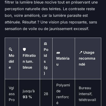
filtrer la lumière bleue nocive tout en préservant une
perception naturelle des teintes. Le contraste reste
bon, voire amélioré, car la lumière parasite est
atténuée. Résultat ? Une vision plus reposante, sans
sensation de voile ou de jaunissement excessif.
⚖️
🔍
🛡️
Po
🧱
📍 Usage
Mo
Filtratio
id
Matéria
recomma
dèl
n lum.
s
u
ndé
e
bleue
(g
)
Polyami
Vgl
Bureau
jusqu’à
de
ass
28
intensif,
93 %
renforc
Pro
télétravail
é