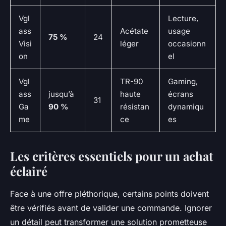
Vgl
Lecture,
ass
Acétate
usage
75 %
24
Visi
léger
occasionn
on
el
Vgl
TR-90
Gaming,
ass
jusqu’à
haute
écrans
31
Ga
90 %
résistan
dynamiqu
me
ce
es
Les critères essentiels pour un achat
éclairé
Face à une offre pléthorique, certains points doivent
être vérifiés avant de valider une commande. Ignorer
un détail peut transformer une solution prometteuse