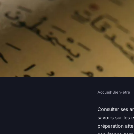
Accueil
›
Bien-etre
BIEN-ETRE
Akasha : comment c
Consulter ses an
savoirs sur les
annales en toute séc
préparation atte