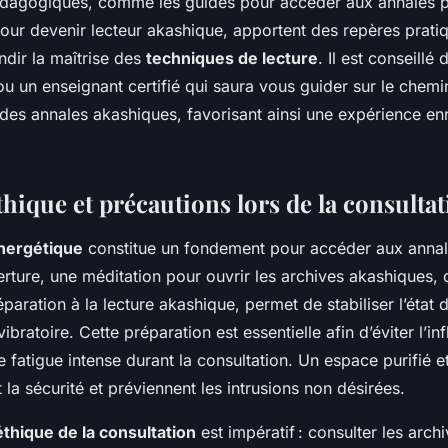
dagogiques, comme les guides pour accéder aux annales p
pour devenir lecteur akashique, apportent des repères prati
ndir la maîtrise des
techniques de lecture
. Il est conseillé 
 un enseignant certifié qui saura vous guider sur le chemi
es annales akashiques, favorisant ainsi une expérience enr
thique et précautions lors de la consulta
énergétique
constitue un fondement pour accéder aux annal
erture, une méditation pour ouvrir les archives akashiques,
paration à la lecture akashique, permet de stabiliser l’état d
vibratoire. Cette préparation est essentielle afin d’éviter l’in
 fatigue intense durant la consultation. Un espace purifié et
t la sécurité et préviennent les intrusions non désirées.
éthique de la consultation
est impératif : consulter les arch