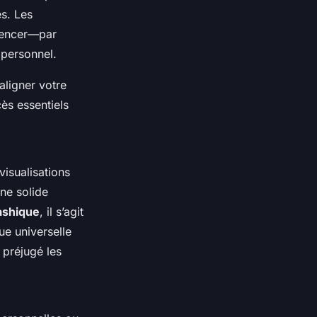
es. Les
mmencer—par
 personnel.
ligner votre
cès essentiels
isualisations
une solide
kashique
, il s’agit
ue universelle
 préjugé les