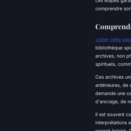
ces étapes gara
comprendre son 
Tiago
•
26 septembre 2025
•
5 min de lecture
Comprendre
visiter cette pa
bibliothèque spi
archives, non p
spirituels, comm
Ces archives un
antérieures, de
demande une cer
d'ancrage, de ne
Il est souvent c
interprétations 
regard éclairé.