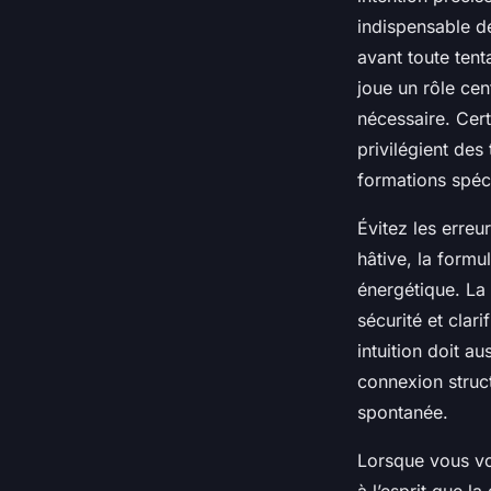
indispensable de
avant toute tent
joue un rôle cent
nécessaire. Cert
privilégient de
formations spéci
Évitez les erreu
hâtive, la formu
énergétique. La
sécurité et clar
intuition doit a
connexion struct
spontanée.
Lorsque vous vo