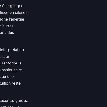
ge énergétique
lisée en silence,
ligne l’énergie
d’autres
dans des
interprétation
ection
n
renforce la
akashiques et
ique une
uition reste
écurité, gardez