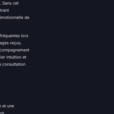
. Sans cet
trant
 émotionnelle de
fréquentes lors
ages reçus,
’accompagnement
r intuition et
la consultation
e et une
est