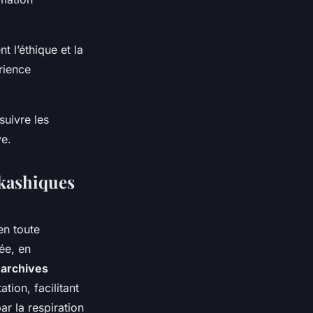
t l’éthique et la
rience
suivre les
ve.
akashiques
en toute
rée, en
 archives
tion, facilitant
ar la respiration