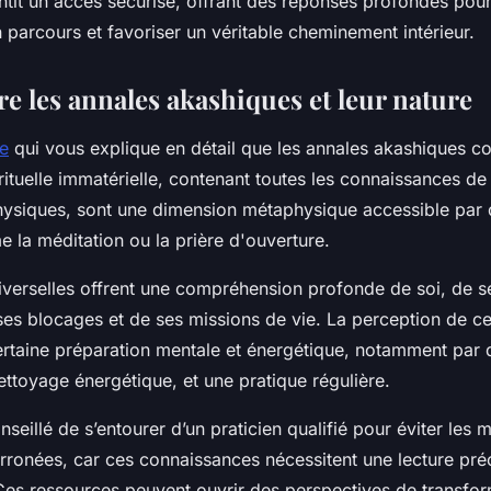
ntit un accès sécurisé, offrant des réponses profondes pou
parcours et favoriser un véritable cheminement intérieur.
 les annales akashiques et leur nature
ge
qui vous explique en détail que les annales akashiques co
rituelle immatérielle, contenant toutes les connaissances de 
hysiques, sont une dimension métaphysique accessible par
e la méditation ou la prière d'ouverture.
iverselles offrent une compréhension profonde de soi, de s
 ses blocages et de ses missions de vie. La perception de c
taine préparation mentale et énergétique, notamment par 
ttoyage énergétique, et une pratique régulière.
onseillé de s’entourer d’un praticien qualifié pour éviter les
erronées, car ces connaissances nécessitent une lecture pré
 Ces ressources peuvent ouvrir des perspectives de transfo