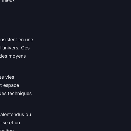
r mieux
nsistent en une
l’univers. Ces
 des moyens
es vies
et espace
des techniques
 malentendus ou
cise et un
rmation