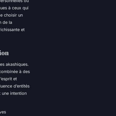
ersonnelles ou
ques à ceux qui
de choisir un
n de la
ichissante et
tion
es akashiques.
 combinée à des
’esprit et
fluence d’entités
 une intention
ives