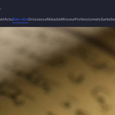
.
eil
Actu
Bien-etre
Grossesse
Maladie
Minceur
Professionnels
Sante
Se