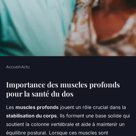
Accueil
›
Actu
ACTU
Importance des muscles profonds
Comment renforcer ses
pour la santé du dos
muscles profonds pour éviter
les lombalgies : Découvrez
Les
muscles profonds
jouent un rôle crucial dans la
leur incroyable impact
stabilisation du corps
. Ils forment une base solide qui
soutient la colonne vertébrale et aide à maintenir un
Tiago
•
11 mars 2025
•
4 min de lecture
équilibre postural. Lorsque ces muscles sont