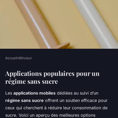
Accueil
›
Minceur
MINCEUR
Applications populaires pour un
Applications mobiles pour
régime sans sucre
réussir son régime sans sucre
Les
applications mobiles
dédiées au suivi d’un
Tiago
•
20 février 2025
•
4 min de lecture
régime sans sucre
offrent un soutien efficace pour
ceux qui cherchent à réduire leur consommation de
sucre. Voici un aperçu des meilleures options